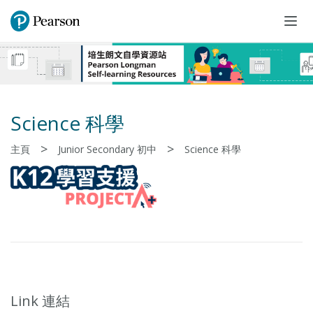
Togg
navi
Science 科學
>
>
主頁
Junior Secondary 初中
Science 科學
Link 連結