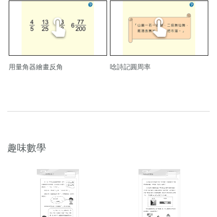
用量角器繪畫反角
唸詩記圓周率
趣味數學